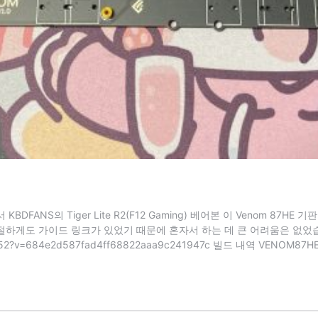
BDFANS의 Tiger Lite R2(F12 Gaming) 베어본 이 Venom
친절하게도 가이드 링크가 있었기 때문에 혼자서 하는 데 큰 어려움은 없었
ffd52?v=684e2d587fad4ff68822aaa9c241947c 빌드 내역 VENOM87H