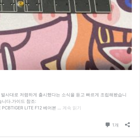
 87HE 기판 발사대로 저렴하게 출시했다는 소식을 듣고 빠르게 조립해봤습니
습니다.가이드 참조:
Geonworks
E PCBTIGER LITE F12 베어본 …
계속 읽기
Venom
87
댓글
1개
HE
후