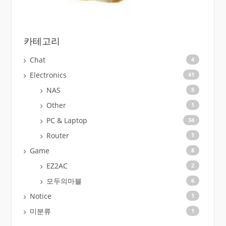
카테고리
Chat
4
Electronics
41
NAS
5
Other
1
PC & Laptop
34
Router
1
Game
8
EZ2AC
2
모두의마블
6
Notice
1
미분류
1