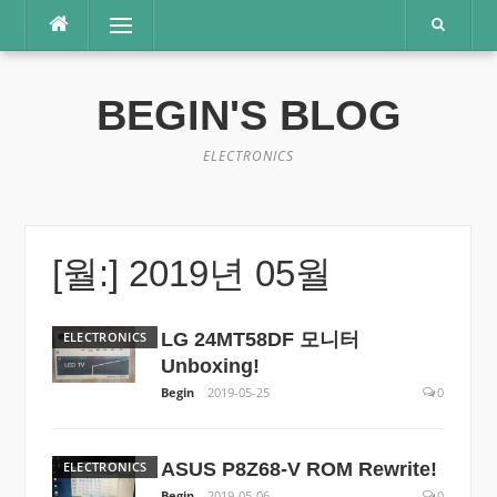
콘
메뉴
텐
츠
로
BEGIN'S BLOG
바
로
가
ELECTRONICS
기
[월:]
2019년 05월
ELECTRONICS
LG 24MT58DF 모니터
Unboxing!
Begin
2019-05-25
0
ELECTRONICS
ASUS P8Z68-V ROM Rewrite!
Begin
2019-05-06
0