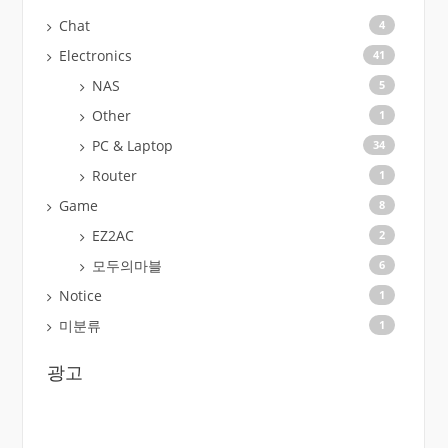
Chat
4
Electronics
41
NAS
5
Other
1
PC & Laptop
34
Router
1
Game
8
EZ2AC
2
모두의마블
6
Notice
1
미분류
1
광고