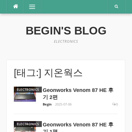
콘
메뉴
텐
츠
로
BEGIN'S BLOG
바
로
가
ELECTRONICS
기
[태그:]
지온웍스
ELECTRONICS
Geonworks Venom 87 HE 후
기 2편
Begin
2025-07-06
0
ELECTRONICS
Geonworks Venom 87 HE 후
기 1편