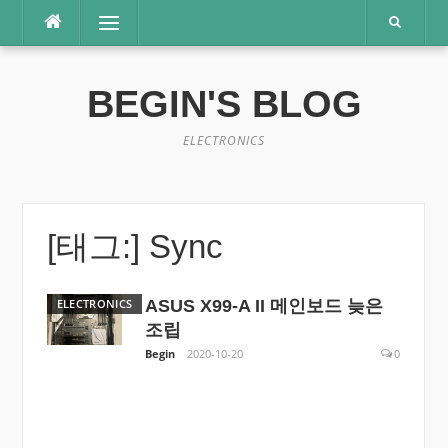
콘
메뉴
텐
츠
로
BEGIN'S BLOG
바
로
가
ELECTRONICS
기
[태그:]
Sync
ELECTRONICS
ASUS X99-A II 메인보드 늦은
조립
Begin
2020-10-20
0