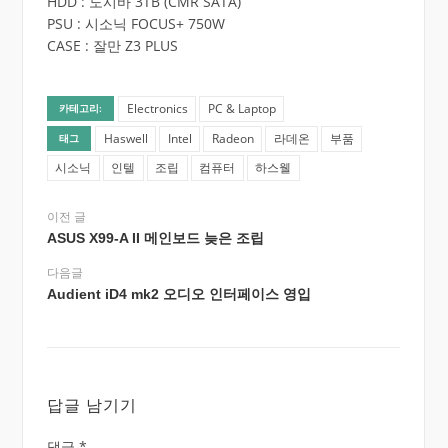
HDD : 도시바 3TB (CMR SATA)
PSU : 시소닉 FOCUS+ 750W
CASE : 잘만 Z3 PLUS
Electronics
PC & Laptop
카테고리:
Haswell
Intel
Radeon
라데온
부품
태그
시소닉
인텔
조립
컴퓨터
하스웰
이전 글
ASUS X99-A II 메인보드 늦은 조립
다음글
Audient iD4 mk2 오디오 인터페이스 영입
답글 남기기
댓글
*