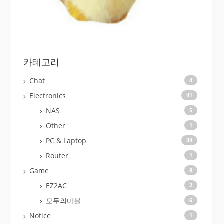
카테고리
Chat
4
Electronics
41
NAS
5
Other
1
PC & Laptop
34
Router
1
Game
8
EZ2AC
2
모두의마블
6
Notice
1