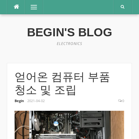
콘
메뉴
텐
츠
로
BEGIN'S BLOG
바
로
가
ELECTRONICS
기
얻어온 컴퓨터 부품
청소 및 조립
Begin
2021-04-02
0